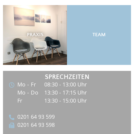
WILLKOMMEN
Hier finden Sie aktuelle Informationen
über unsere Praxis in Essen-
Frohnhausen, unsere Angebote für
große und kleine Patienten und alles
PRAXIS
TEAM
zum Thema Logopädie und
Sprachtherapie.
SPRECHZEITEN
Mo - Fr
08:30 - 13:00 Uhr
Mo - Do
13:30 - 17:15 Uhr
Fr
13:30 - 15:00 Uhr
0201 64 93 599
0201 64 93 598